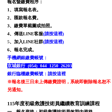
報名暨繳費程序：
1、填寫報名表。
2、匯款報名費。
3、繳費單截圖或拍照。
4、傳送LINE客服
(請按這裡)
5
、加入LINE社群
(請按這裡)
6、報名完成。
手機網銀繳費帳號：
京城銀行 (054) 044 1250 26203
銀行臨櫃繳費帳號：
請按這裡
※報名後三日未上傳繳費證明，系統即刪除報名恕不
另通知。
115年度初級救護技術員繼續教育訓練課程
一、報名資格：初級救護技術員效期內資格