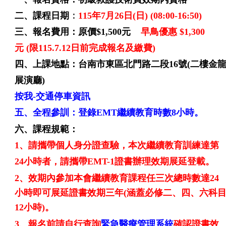
二、課程日期
：
115年7月26日(日) (08:00-16:50)
三、報名費用：
原價$1,500元
早鳥優惠 $1,300
元
(限115.7.12日前完成報名及繳費)
四、上課地點：台南市東區北門路二段16號(二樓金
展演廳)
按我-交通停車資訊
五、全程參訓：登錄EMT繼續教育時數8小時
。
六、課程規範：
1、請攜帶個人身分證查驗
，
本次繼續教育訓練達第
24小時者，
請攜帶EMT-1證書辦理效期展延登載。
2、
效期內參加本會繼續教育課程任三次總時數達24
小時即可展延證書效期三年(涵蓋必修二、四、六科
12小時)
。
3、報名前請自行查詢
緊急醫療管理系統
確認證書效