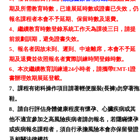
期及所需教育時數
，
已達展延時數或證書已失效，仍
報名課程者本會不予延期
、
保留時數及退費。
4、繼續教育時數登錄系統工作天為課後三日，請提
前規劃訓期，避免證書失效。
5、報名者因故未到
、
遲到
、中途離席
，本會不予延
期及退費並
依照報名者實際訓練時間登錄時數。
6、本次繼續教育訓練達24小時者，
請攜帶EMT-1證
書辦理效期展延登載。
7、
課程有術科操作項目請著輕便服裝(長褲)勿穿著拖
鞋
。
8、
請自行評估身體健康程度有懷孕、心臟疾病或其
他不適宜參加之高風險疾病者請勿報名，若隱瞞懷孕
或疾病報名課程者，須自行承擔風險本會亦保留發證
及相關法律權益。