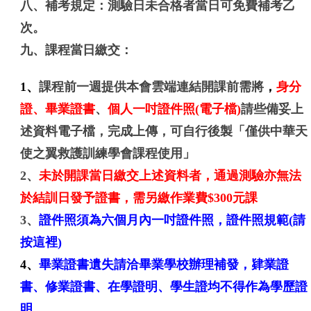
八、補考規定：
測驗日未合格者當日可免費補考乙
次。
九、課程當日繳交：
1、
課程前一週提供本會雲端連結開課前需將
，
身分
證、畢業證書
、
個人一吋證件照(電子檔)
請些備妥上
述資料電子檔，完成上傳，可自行後製「僅供中華天
使之翼救護訓練學會課程使用」
2、
未於開課當日繳交上述資料者，通過測驗亦無法
於結訓日發予證書，需另繳作業費$300元課
3、
證件照須為六個月內一吋證件照
，證件照規範
(請
按這裡)
4、
畢業證書遺失請洽畢業學校辦理補發，肄業證
書、修業證書、在學證明、學生證均不得作為學歷證
明
。