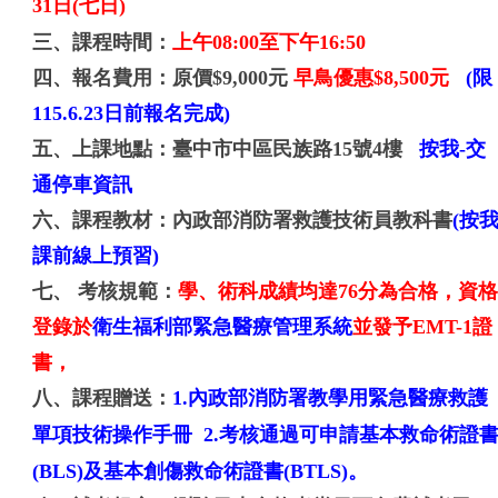
31日
(七日)
三、課程時間：
上午08:00至下午16:50
四、報名費用：
原價$9,000元
早鳥優惠$8,500元
(限
115.6.23日前報名完成)
五、上課地點：
臺中市中區民族路15號4樓
按我-交
通停車資訊
六、課程教材：
內政部消防署救護技術員教科書
(按
課前線上預習)
七、 考核規範：
學、術科成績均達76分為合格，資
登錄於
衛生福利部緊急醫療管理系統
並發予EMT-1證
書，
八、課程贈送：
1.
內政部消防署
教學用緊急醫療救護
單項技術操作手冊
2.考核通過
可申請基本救命術證
(BLS)及基本創傷救命術證書(BTLS)。