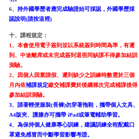
6、
持外國學歷者應完成驗證始可採認，外國學歷採
認說明
(請按這裡)
十、
課程規定：
1、本會使用電子簽到並以系統簽到時間為準，有遲
到、中途離席或未完成簽到退視同缺課不得參加結訓
測驗。
2、因個人因素請假、遲到缺少之訓練時數需於三個
月內依
補課規定
繳交補課費於後續梯次完成補課後得
參加結訓測驗。
3、請著輕便服裝(長褲)勿穿著拖鞋，攜帶個人文具、
A4版夾、護膝亦可攜帶 iPad或筆電輔助學習。
4、為保持個人健康專心訓練，建議訓練全程配戴口
罩避免感冒而中斷學習影響考證。