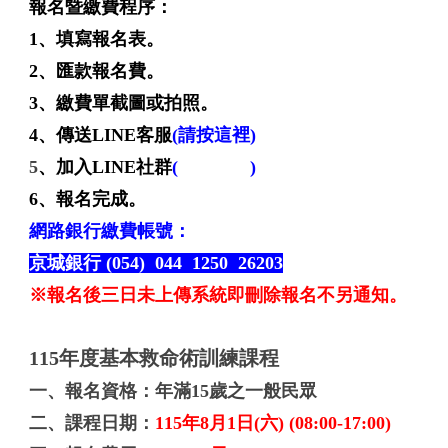
報名暨繳費程序：
1、填寫報名表。
2、匯款報名費。
3、繳費單截圖或拍照。
4、傳送LINE客服
(請按這裡)
5
、加入LINE社群
(
請按這裡
)
6、報名完成。
網路銀行繳費帳號：
京城銀行 (054) 044 1250 26203
※報名後三日未上傳系統即刪除報名不另通知。
115年度基本救命術訓練課程
一、報名資格：年滿15歲之一般民眾
二、課程日期：
115年8月1日(六) (08:00-17:00)