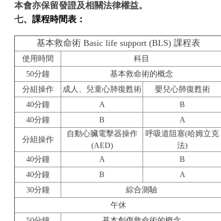
本會亦保留發證及相關法律權益。
七
、課程時間表：
基本救命術 Basic life support (BLS) 課程表
使用時間
科目
50分鐘
基本救命術的概念
分組操作
成人、兒童心肺復甦術
嬰兒心肺復甦術
40分鐘
A
B
40分鐘
B
A
自動心臟電擊器操作
呼吸道阻塞(哈姆立克
分組操作
(AED)
法)
40分鐘
A
B
40分鐘
B
A
30分鐘
綜合測驗
午休
50分鐘
基本創傷救命術的概念