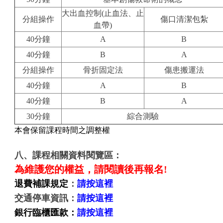
大出血控制(止血法、止
分組操作
傷口清潔包紮
血帶)
40分鐘
A
B
40分鐘
B
A
分組操作
骨折固定法
傷患搬運法
40分鐘
A
B
40分鐘
B
A
30分鐘
綜合測驗
本會保留課程時間之調整權
八、課程相關資料閱覽區：
為維護您的權益，請閱讀後再報名!
退費補課規定
：
請按這裡
交通停車資訊：
請按這裡
銀行臨櫃匯款：
請按這裡