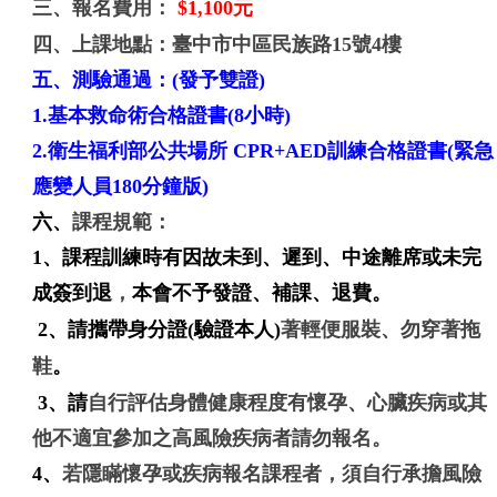
三、報名費用：
$1,100
元
四、上課地點：臺中市中區民族路15號4樓
五、測驗通過：(發予雙證)
1.基本救命術合格證書(8小時)
2.衛生福利部公共場所 CPR+AED訓練合格證書(緊急
應變人員180分鐘版)
六、
課程規範：
1、課程訓練時有因故未到
、
遲到
、
中途離席或未完
成簽到退
，
本會不予發證
、
補課
、
退費。
2、
請攜帶身分證(驗證本人)
著輕便服裝
、
勿穿著拖
鞋
。
3、請
自行評估身體健康程度有懷孕、心臟疾病或其
他不適宜參加之高風險疾病者請勿報名。
4、
若隱瞞懷孕或疾病報名課程者，須自行承擔風險