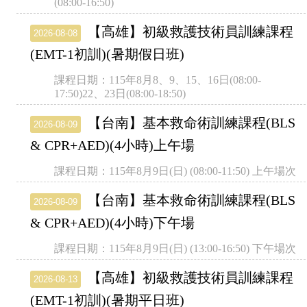
(08:00-16:50)
【高雄】初級救護技術員訓練課程
2026-08-08
(EMT-1初訓)(暑期假日班)
課程日期：115年8月8、9、15、16日(08:00-
17:50)22、23日(08:00-18:50)
【台南】基本救命術訓練課程(BLS
2026-08-09
& CPR+AED)(4小時)上午場
課程日期：115年8月9日(日) (08:00-11:50) 上午場次
【台南】基本救命術訓練課程(BLS
2026-08-09
& CPR+AED)(4小時)下午場
課程日期：115年8月9日(日) (13:00-16:50) 下午場次
【高雄】初級救護技術員訓練課程
2026-08-13
(EMT-1初訓)(暑期平日班)