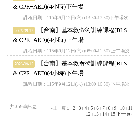
& CPR+AED)(4小時)下午場
課程日期：115年9月12日(六) (13:30-17:30)下午場次
【台南】基本救命術訓練課程(BLS
2026-09-12
& CPR+AED)(4小時)上午場
課程日期：115年9月12日(六) (08:00-11:50) 上午場次
【台南】基本救命術訓練課程(BLS
2026-09-12
& CPR+AED)(4小時)下午場
課程日期：115年9月12日(六) (13:00-16:50) 下午場次
共359筆訊息
2
3
4
5
6
7
8
9
10
1
«上一頁 1 |
|
|
|
|
|
|
|
|
|
12
13
14
15
下一頁
|
|
|
|