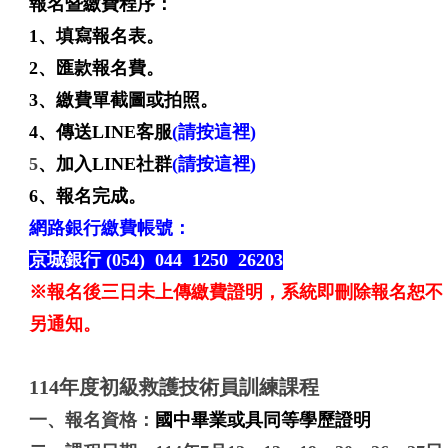
報名暨繳費程序：
1、填寫報名表。
2、匯款報名費。
3、繳費單截圖或拍照。
4、傳送LINE客服
(請按這裡)
5
、加入LINE社群
(請按這裡)
6、報名完成。
網路銀行繳費帳號：
京城銀行 (054) 044 1250 26203
※報名後三日未上傳繳費證明，系統即刪除報名恕不
另通知。
114年度初級救護技術員訓練課程
一、報名資格：
國中畢業或具同等學歷證明