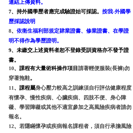
連結上傳資料。
7
、持外國學歷者應完成驗證始可採認
。
按我-外國學
歷採認說明
8
、
依衛生福利部規定肄業證書、修業證書、在學證
明
不得作為學歷證明。
9、
未繳交上述資料者恕不登錄受訓資格亦不發予證
書。
10
、
課程有大量術科操作項目
請著輕便服裝(長褲)勿
穿著拖鞋
。
11
、
課程屬
身心壓力較高之訓練
須自行評估健康程度
有懷孕、慢性疾病、心臟疾病、四肢不便、身心障
礙、學習障礙或其他不適宜參加之高風險疾病者請勿
報名。
12
、
若隱瞞懷孕或疾病報名課程者，須自行承擔風險