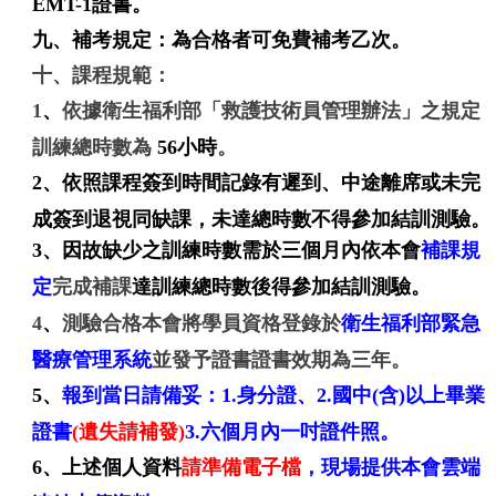
EMT-1證書。
九、補考規定：為合格者可免費補考乙次。
十、課程規範：
1
、
依據衛生福利部「救護技術員管理辦法」之規定
訓練總時數為
56小時
。
2
、
依照課程簽到時間記錄有遲到、中途離席或未完
成簽到退視同缺課，未達總時數不得參加結訓測驗。
3
、
因故缺少之訓練時數需於三個月內依本會
補課規
定
完成補課
達訓練總時數後得參加結訓測驗
。
4
、
測驗合格本會將學員資格登錄於
衛生福利部緊急
醫療管理系統
並發予證書證書效期為三年。
5
、
報到當日請備妥：1.身分證、2.國中(含)以上畢業
證書
(遺失請補發)
3.
六個月內一吋證件照
。
6
、上述個人資料
請準備電子檔
，
現場提供本會雲端