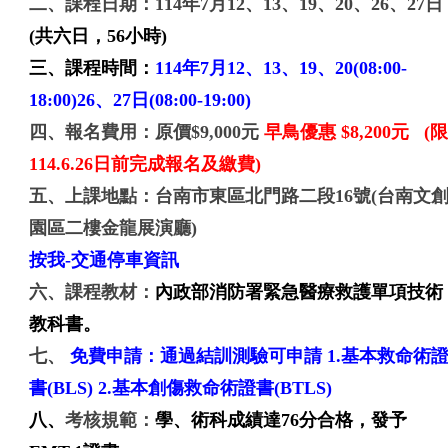
二、課程日期：114年7月12、13、19、20、26、27日
(共六日，56小時)
三、課程時間：
114年7月12、13、19、20(08:00-
18:00)26、27日(08:00-19:00)
四、報名費用：
原價$9
,
000元
早鳥優惠 $8,200元
(
114.6.26日前完成報名及繳費)
五、上課地點：台南市東區北門路二段16號(台南文
園區二樓金龍展演廳)
按我-交通停車資訊
六、課程教材：
內政部消防署緊急醫療救護單項技術
教科書。
七、
免費申請：通過結訓測驗可申請 1.基本救命術
書(BLS) 2.基本創傷救命術證書(BTLS)
八、
考核規範：
學、術科成績達76分合格，發予