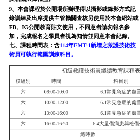
9、
本會課程於公開場所辦理得以攝影或錄影方式記
錄訓練及出席提供主管機關查核另使用於本會網站或
FB、IG公開教育貼文使用，不同意者請勿報名參
加，完成報名之學員者視為知情並同意本會紀錄。
七
、課程時間表：含
114年E
MT-1新增
之救護技術技
術員可執行範圍
訓練科目。
初級救護技術員繼續教育課程
模組別
時間
科目別
六
08:00-10:00
6.1常見急症的處
六
10:00-12:00
6.1常見急症的處
六
13:00-16:00
6.1常見急症的處
六
16:00-16:50
6.4大量傷病患與檢
總時數