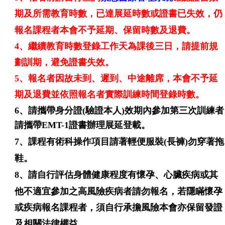
期及所需教育時數
，
已達展延時數或證書已失效，仍
報名課程者本會不予延期
、
保留時數及退費。
4、繼續教育時數登錄工作天為課後三日，請提前規
劃訓期，避免證書失效。
5、報名者因故未到
、
遲到
、中途離席
，本會不予延
期及退費並
依照報名者實際訓練時間登錄時數。
6、
請攜帶身分證(驗證本人)效期內參加第三次訓練者
請攜帶EMT-1證書辦理展延登載。
7、
課程有術科操作項目請著輕便服裝(長褲)勿穿著拖
鞋
。
8、
請自行評估身體健康程度有懷孕、心臟疾病或其
他不適宜參加之高風險疾病者請勿報名，若隱瞞懷孕
或疾病報名課程者，須自行承擔風險本會亦保留發證
及相關法律權益。