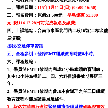
二、課程日期
：
115年1月11日(日) (08:00-16:50)
三、報名費用：
原價$1,500元
早鳥優惠 $1,300
元
(限114.12.28日前完成報名及繳費)
四、上課地點：台南市東區北門路二段16號(二樓金
展演廳)
按我-交通停車資訊
五、全程參訓：登錄EMT繼續教育時數8小時
。
六、課程規範：
1、學員於EMT-1
效期內完成24小時繼續教育
訓練
，
其中12小時為模組二、四、六科目證書效期展延三
年。
2、學員於EMT-1效期內參加本會辦理之任三日繼續
教育課程即滿足證書展延條件。
3、報名前請自行查詢
緊急醫療管理系統
確認證書效