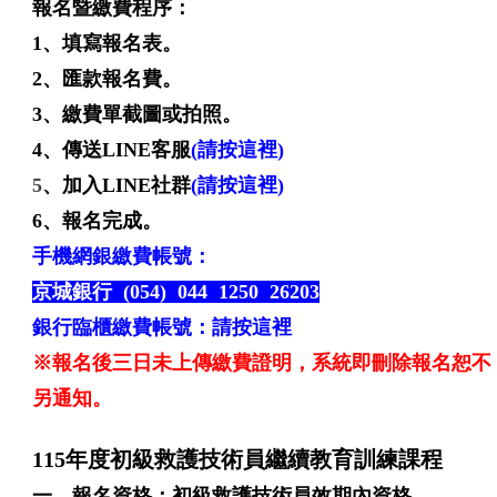
報名暨繳費程序：
1、填寫報名表。
2、匯款報名費。
3、繳費單截圖或拍照。
4、傳送LINE客服
(請按這裡)
5
、加入LINE社群
(請按這裡)
6、報名完成。
手機網銀繳費帳號：
京城銀行 (054) 044 1250 26203
銀行臨櫃繳費帳號：
請按這裡
※報名後三日未上傳繳費證明，系統即刪除報名恕不
另通知。
115年度初級救護技術員繼續教育訓練課程
一、報名資格：初級救護技術員效期內資格