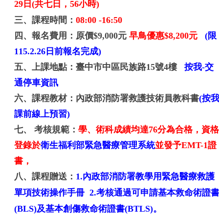
29日
(共七日，56小時)
三、課程時間：
08:00 -16:50
四、報名費用：
原價$9,000元
早鳥優惠$8,200元
(限
115.2.26日前報名完成)
五、上課地點：
臺中市中區民族路15號4樓
按我-交
通停車資訊
六、課程教材：
內政部消防署救護技術員教科書
(按
課前線上預習)
七、 考核規範：
學、術科成績均達76分為合格，資
登錄於
衛生福利部緊急醫療管理系統
並發予EMT-1證
書，
八、課程贈送：
1.
內政部消防署
教學用緊急醫療救護
單項技術操作手冊
2.考核通過
可申請基本救命術證
(BLS)及基本創傷救命術證書(BTLS)。