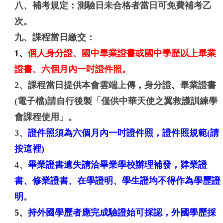
八、補考規定：
測驗日未合格者當日可免費補考乙
次。
九、課程當日繳交：
1、
個人身分證、國中畢業證書或國中學歷以上畢業
證書、六個月內一吋證件照。
2、課程當日提供本會雲端上傳
，
身分證
、
畢業證書
(電子檔)請自行後製「僅供中華天使之翼救護訓練學
會課程使用」。
3、
證件照須為六個月內一吋證件照
，證件照規範
(請
按這裡)
4、
畢業證書遺失請洽畢業學校辦理補發，肄業證
書、修業證書、在學證明、學生證均不得作為學歷證
明
。
5、
持外國學歷者應完成驗證始可採認，外國學歷採