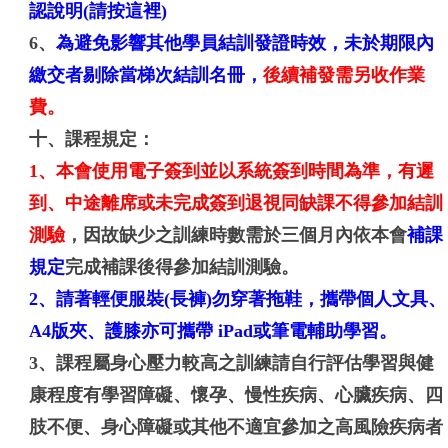
認說明
(請按這裡)
6、
為避免影響其他學員結訓發證時效，未於期限內
繳交者剔除當梯次結訓名冊，
後續補發需另收作業
費。
十、
課程規定：
1、本會使用電子簽到並以系統簽到時間為準，有遲
到、中途離席或未完成簽到退視同缺課不得參加結訓
測驗
，因故缺少之訓練時數需於三個月內依本會
補課
規定
完成補課後得參加結訓測驗。
2、請著輕便服裝(長褲)勿穿著拖鞋，攜帶個人文具、
A4版夾、護膝亦可攜帶 iPad或筆電輔助學習。
3、課程屬身心壓力較高之訓練請自行評估學習與健
康程度有學習障礙、懷孕、慢性疾病、心臟疾病、四
肢不便、身心障礙或其他不適宜參加之高風險疾病者