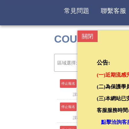
常見問題
聯繫客服
COURSE
關閉
報名課程
公告:
區域選擇:
(一)
近期流感
【高雄】初
停止報名
2025-04-26
(二)為保護
課程日期：114年4月26日(六) (08:0
(三)本網站
【高雄】初級
停止報名
2025-05-03
客服服務時間:(非
課程時間：114年5月3、4、10、11(08
點擊洽詢客