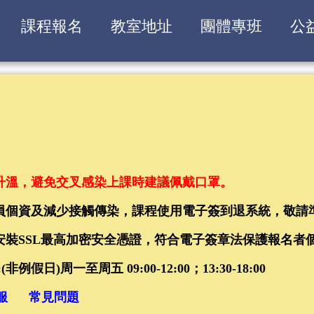
課程報名
教室地址
團體專班
公
升溫，避免交叉感染上課時建議佩戴口罩
。
級救護技術員繼續教育課程(EMT-1複訓)
學員個資及減少接觸傳染，課程使用電子簽到退系統，敬請
0-17:00)
已安裝SSL最高加密安全憑證，符合電子簽章法保護報名者
救護技術員訓練課程(EMT-1初訓)
例假日)周一至周五 09:00-12:00；13:30-18:00
:00-18:00)17、18日(08:00-19:00)
服
常見問題