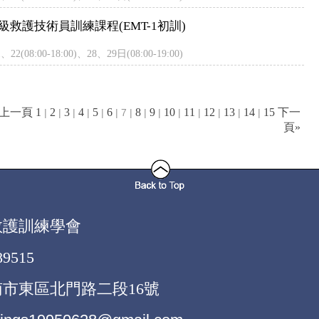
救護技術員訓練課程(EMT-1初訓)
08:00-18:00)、28、29日(08:00-19:00)
«上一頁
1
2
3
4
5
6
8
9
10
11
12
13
14
15
下一
|
|
|
|
|
| 7 |
|
|
|
|
|
|
|
頁»
救護訓練學會
9515
市東區北門路二段16號