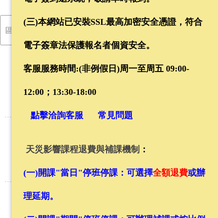
(三)本網站已安裝SSL最高加密安全憑證，符合
區域選擇:
電子簽章法保護報名者個資安全。
【台南】初級救護技術員訓練課程
2026-08-03
客服服務時間:(非例假日)周一至周五 09:00-
(EMT-1初訓)(暑期平日班)
12:00；13:30-18:00
課程日期：115年8月3、4、5、6、7、10、11日(08:00-
16:50)
點擊洽詢客服
常見問題
【台中】初級救護技術員訓練課程
2026-08-03
(EMT-1初訓)(暑期平日班)
天災影響課程退費與補課機制
：
課程日期：115年8月3、4、5、6、7、10、11日(08:00-
(一)開課"當日"停班停課
：可選擇
全額退費
或辦
16:50)
【高雄】初級救護技術員訓練課程
理延期。
2026-08-08
(EMT-1初訓)(暑期假日班)